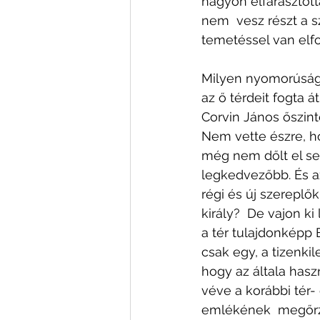
nagyon elfárasztott
nem  vesz részt a s
temetéssel van elfo
Milyen nyomorúságos
az ő térdeit fogta á
Corvin János őszint
Nem vette észre, h
még nem dőlt el sem
legkedvezőbb. És a
régi és új szereplők
király?  De vajon ki
a tér tulajdonképp 
csak egy, a tizenki
hogy az általa hasz
véve a korábbi tér-
emlékének  megőrzé