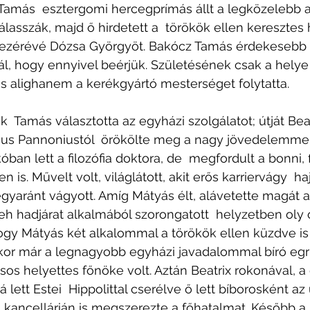
amás  esztergomi hercegprímás állt a legközelebb 
sszák, majd ő hirdetett a  törökök ellen keresztes h
vezérévé Dózsa Györgyöt. Bakócz Tamás érdekesebb 
l, hogy ennyivel beérjük. Születésének csak a helye 
és alighanem a kerékgyártó mesterséget folytatta. 
  Tamás választotta az egyházi szolgálatot; útját Beat
us Pannoniustól  örökölte meg a nagy jövedelemmel já
ban lett a filozófia doktora, de  megfordult a bonni, f
is. Művelt volt, világlátott, akit erős karriervágy  haj
 egyaránt vágyott. Amíg Mátyás élt, alávetette magát 
eh hadjárat alkalmából szorongatott  helyzetben oly 
hogy Mátyás két alkalommal a törökök ellen küzdve is
álakor már a legnagyobb egyházi javadalommal bíró egri
ásos helyettes főnöke volt. Aztán Beatrix rokonával, 
lett Estei  Hippolittal cserélve ő lett bíborosként az 
 kancellárián is megszerezte a főhatalmat. Később a