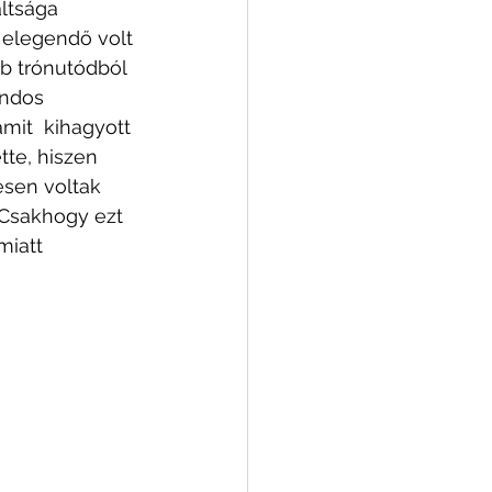
ltsága 
 elegendő volt 
b trónutódból 
ondos 
it  kihagyott 
tte, hiszen 
sen voltak 
 Csakhogy ezt 
miatt 