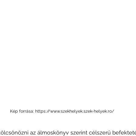
Kép forrása: https://www.szekhelyek.szek-helyek.ro/
kölcsönözni az álmoskönyv szerint célszerű befekteté