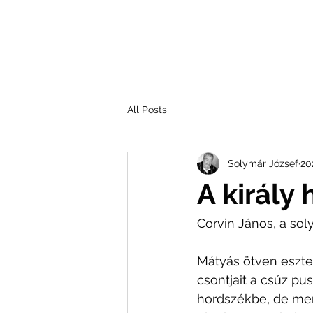
All Posts
Solymár József
202
A király 
Corvin János, a soly
Mátyás ötven eszten
csontjait a csúz pusz
hordszékbe, de mert