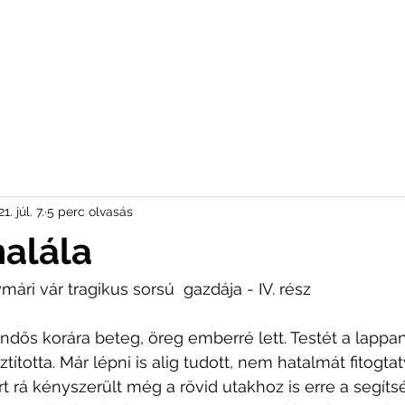
1. júl. 7.
5 perc olvasás
halála
mári vár tragikus sorsú  gazdája - IV. rész
dős korára beteg, öreg emberré lett. Testét a lappa
tította. Már lépni is alig tudott, nem hatalmát fitogtat
 rá kényszerült még a rövid utakhoz is erre a segíts