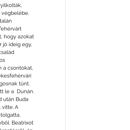
ilkolták, 
a végbelébe. 
talán 
fehérvárt 
t, hogy azokat 
 jó ideig egy, 
család 
os 
n a csontokat, 
kesfehérvári 
gosnak tűnt. 
t le a  Dunán. 
ád után Buda 
vitte. A 
tolgatta, 
ől. Beatrixot 