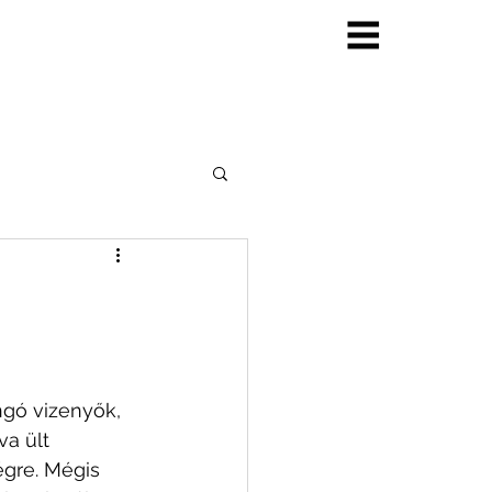
ngó vizenyők, 
va ült 
égre. Mégis 