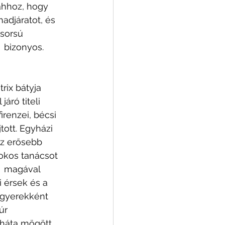
ahhoz, hogy 
adjáratot, és 
sorsú 
 bizonyos. 
rix bátyja 
ró titeli 
irenzei, bécsi 
tott. Egyházi 
az erősebb 
okos tanácsot 
  magával 
 érsek és a 
a gyerekként 
úr 
 háta mögött 