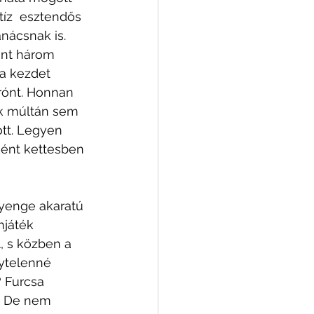
tíz  esztendős 
nácsnak is. 
int három 
 a kezdet 
rónt. Honnan 
ek múltán sem 
tt. Legyen  
ként kettesben 
gyenge akaratú 
njáték 
l, s közben a  
nytelenné 
 Furcsa 
. De nem 