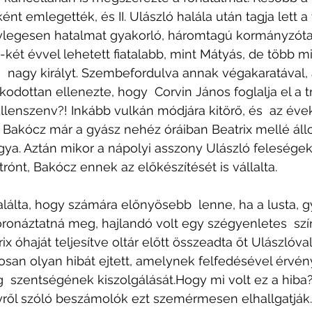
nt emlegették, és II. Ulászló halála után tagja lett a 
énylegesen hatalmat gyakorló, háromtagú kormányzóta
ét évvel lehetett fiatalabb, mint Mátyás, de több m
 a  nagy királyt. Szembefordulva annak végakaratával,
odottan ellenezte, hogy  Corvin János foglalja el a t
llenszenv?! Inkább vulkán módjára kitörő, és  az év
. Bakócz már a gyász nehéz óráiban Beatrix mellé állo
ágya. Aztán mikor a nápolyi asszony Ulászló felesége
 trónt, Bakócz ennek az előkészítését is vállalta. 
lálta, hogy számára előnyösebb  lenne, ha a lusta, 
ronáztatná meg, hajlandó volt egy szégyenletes  szí
rix óhaját teljesítve oltár előtt összeadta őt Ulászlóva
osan olyan hibát ejtett, amelynek felfedésével érvé
  szentségének kiszolgálását.Hogy mi volt ez a hiba?
ől szóló beszámolók ezt szemérmesen elhallgatják