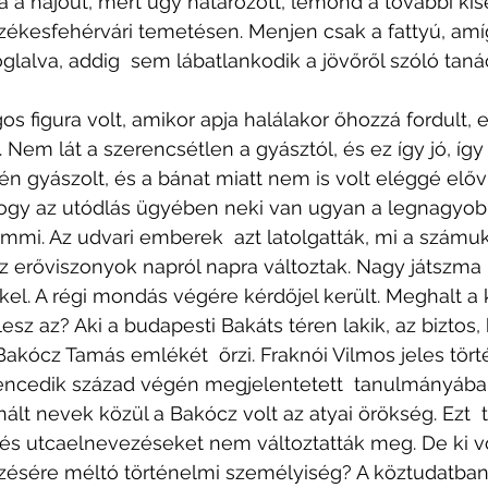
a a hajóút, mert úgy határozott, lemond a további kísé
zékesfehérvári temetésen. Menjen csak a fattyú, amí
glalva, addig  sem lábatlankodik a jövőről szóló tan
 figura volt, amikor apja halálakor őhozzá fordult, e
t. Nem lát a szerencsétlen a gyásztól, és ez így jó, így
én gyászolt, és a bánat miatt nem is volt eléggé előv
ogy az utódlás ügyében neki van ugyan a legnagyobb
mi. Az udvari emberek  azt latolgatták, mi a számuk
z erőviszonyok napról napra változtak. Nagy játszma 
kel. A régi mondás végére kérdőjel került. Meghalt a ki
 lesz az? Aki a budapesti Bakáts téren lakik, az biztos,
Bakócz Tamás emlékét  őrzi. Fraknói Vilmos jeles tö
lencedik század végén megjelentetett  tanulmányában
nált nevek közül a Bakócz volt az atyai örökség. Ezt 
 és utcaelnevezéseket nem változtatták meg. De ki vo
sére méltó történelmi személyiség? A köztudatban 