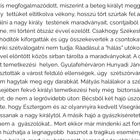
s megfogalmazódott, miszerint a beteg királyt meggy
 tettüket eltitkolva vékony, hosszú tőrt szúrtak fel 
ni a nagy király  testének maradványait, csontjaiból 
ne, mi történt ötszáz évvel ezelőtt. Csakhogy Székes
 hódítók kiforgatták és úgy összekeverték a csontoka
enki szétválogatni nem tudja. Ráadásul a "hálás" utókor
vel elöntött közös sírban tárolta a maradványokat. A 
tt temetkezési  helyen, Gyulafehérváron Hunyadi Ján
osztották a várost feldúló ellenségek, úgy  szétszórvá
 hagytak meg egy darabkát. Mátyás halálakor a szé
ejében fekvő királyi temetkezési hely még  biztonsá
tet, de nem a legrövidebb úton: Bécsből két hajó úszot
itte, hogy Esztergom és az olyannyira kedvelt Visegr
ssanak a nagy királytól. A másik hajó a gyászkíséretet 
nem a  gyászolókat... Mert ekkor már mindenki azt fon
n húzhatja a legnagyobb  hasznot a tragikus eseményb