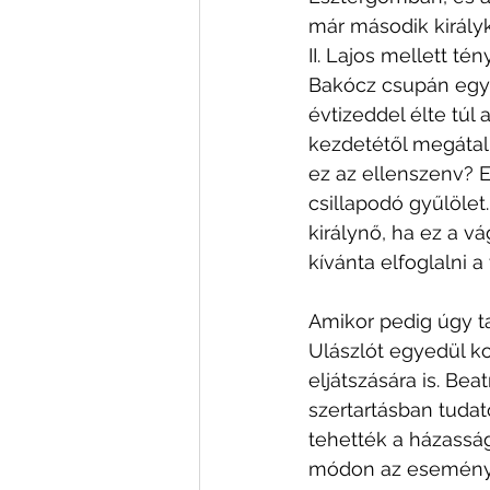
már második királyké
II. Lajos mellett t
Bakócz csupán egy-k
évtizeddel élte túl
kezdetétől megátalk
ez az ellenszenv? E
csillapodó gyűlölet
királynő, ha ez a v
kívánta elfoglalni a
Amikor pedig úgy ta
Ulászlót egyedül ko
eljátszására is. Beat
szertartásban tudat
tehették a házasság
módon az eseményr