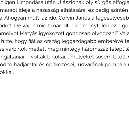
Az igen kimondása után Ulászlónak oly sürgős elfogla
aradt ideje a házasság elhálására, ez pedig szintén
e. Ahogyan múlt  az idő, Corvin János a legesélyeseb
ódott. De vajon miért maradt  eredménytelen az a g
amelyet Mátyás igyekezett gondosan elvégezni? Valam
t hitte, hogy fiát az ország leggazdagabb emberévé te
és várbirtok mellett még mintegy háromszáz települé
gatlanjai -  voltak birtokai, amelyeket sosem látott.
dító hadjáratai és építkezései,  udvarának pompája 
okkal. 