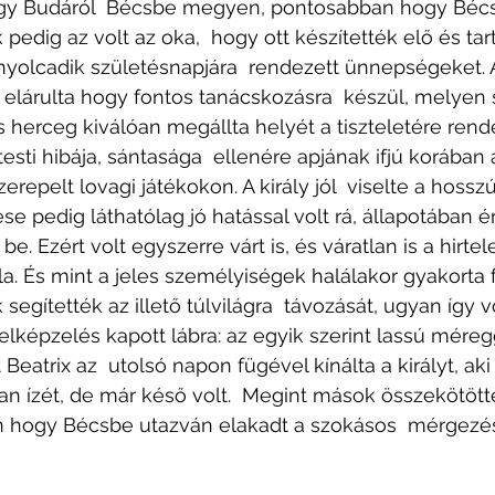
gy Budáról  Bécsbe megyen, pontosabban hogy Bécs
edig az volt az oka,  hogy ott készítették elő és tart
yolcadik születésnapjára  rendezett ünnepségeket. A
is elárulta hogy fontos tanácskozásra  készül, melyen
 herceg kiválóan megállta helyét a tiszteletére rend
sti hibája, sántasága  ellenére apjának ifjú korában 
repelt lovagi játékokon. A király jól  viselte a hossz
ése pedig láthatólag jó hatással volt rá, állapotában é
be. Ezért volt egyszerre várt is, és váratlan is a hirtel
a. És mint a jeles személyiségek halálakor gyakorta 
segítették az illető túlvilágra  távozását, ugyan így 
lképzelés kapott lábra: az egyik szerint lassú méreg
 Beatrix az  utolsó napon fügével kínálta a királyt, aki 
n ízét, de már késő volt.  Megint mások összekötötté
hogy Bécsbe utazván elakadt a szokásos  mérgezés, 