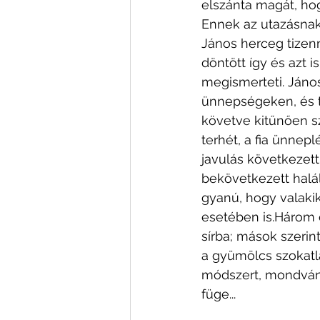
elszánta magát, ho
Ennek az utazásnak p
János herceg tizenn
döntött így és azt 
megismerteti. János
ünnepségeken, és te
követve kitűnően sze
terhét, a fia ünnepl
javulás következett 
bekövetkezett halál
gyanú, hogy valakik 
esetében is.Három e
sírba; mások szerint
a gyümölcs szokatla
módszert, mondván 
füge... 