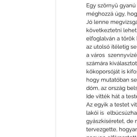
Egy szörnyű gyanú i
méghozzá úgy, hogy 
Jó lenne megvizsgál
következtetni lehet
elfoglalván a török
az utolsó ítéletig s
a város  szennyvízé
számára kiválaszto
kőkoporsóját is kif
hogy mutatóban sem
dóm, az ország bels
Ide vitték hát a tes
Az egyik a testet v
lakói is  elbúcsúzha
gyászkíséretet, de 
tervezgette, hogya