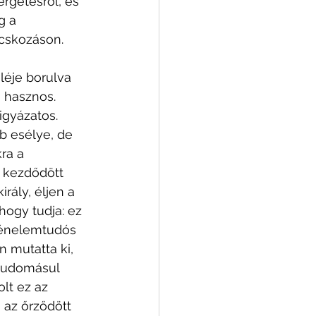
rgetésről, és 
g a 
ácskozáson. 
léje borulva 
  hasznos. 
igyázatos. 
 esélye, de 
ra a 
 kezdődött 
rály, éljen a 
 hogy tudja: ez 
rténelemtudós 
 mutatta ki, 
 tudomásul 
lt ez az 
az őrződött 