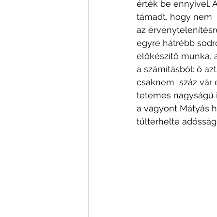
érték be ennyivel. 
támadt, hogy nem  m
az érvénytelenítésr
egyre hátrébb sodr
előkészítő munka, 
a számításból: ő az
csaknem  száz vár 
tetemes nagyságú in
a vagyont Mátyás hó
túlterhelte adósság