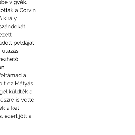
be vigyék. 
ották a Corvin 
 király 
 szándékát 
ezett 
adott példáját 
ú utazás 
rezhető  
en 
feltámad a 
volt ez Mátyás 
gel küldték a 
észre is vette 
k a két 
ezért jött a 