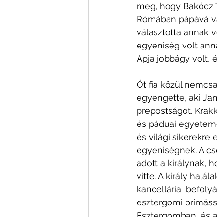
meg, hogy Bakócz T
Rómában pápává vála
választotta annak 
egyéniség volt anná
Apja jobbágy volt, 
Öt fia közül nemcsak
egyengette, aki Jan
prepostságot. Krakkó
és páduai egyetemen 
és világi sikerekre
egyéniségnek. A cs
adott a királynak, 
vitte. A király hal
kancellária  befoly
esztergomi prímássá 
Esztergomban, és a